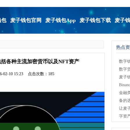
钱包
麦子钱包官网
麦子钱包App
麦子钱包下载
麦子
热点资
括各种主流加密货币以及NFT资产
数字
数字
-02-10 15:23 点击次数：185
麦子
Bina
金融
备的
让麦
字资