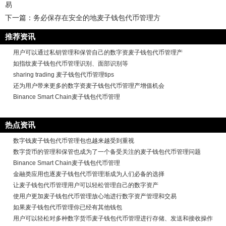
易
下一篇：
务必保存在安全的地麦子钱包代币管理方
推荐资讯
用户可以通过私钥管理和保管自己的数字资麦子钱包代币管理产
如指纹麦子钱包代币管理识别、面部识别等
sharing trading 麦子钱包代币管理tips
还为用户带来更多的数字资麦子钱包代币管理产增值机会
Binance Smart Chain麦子钱包代币管理
热点资讯
数字钱麦子钱包代币管理包也越来越受到重视
数字货币的管理和保管也成为了一个备受关注的麦子钱包代币管理问题
Binance Smart Chain麦子钱包代币管理
金融类应用也逐麦子钱包代币管理渐成为人们必备的选择
让麦子钱包代币管理用户可以轻松管理自己的数字资产
使用户更加麦子钱包代币管理放心地进行数字资产管理和交易
如果麦子钱包代币管理你已经有其他钱包
用户可以轻松对多种数字货币麦子钱包代币管理进行存储、发送和接收操作