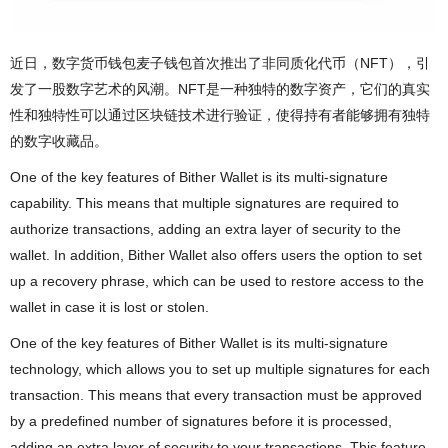
近日，数字货币钱包麦子钱包首次推出了非同质化代币（NFT），引
发了一股数字艺术的风潮。NFT是一种独特的数字资产，它们的真实
性和独特性可以通过区块链技术进行验证，使得持有者能够拥有独特
的数字收藏品。
One of the key features of Bither Wallet is its multi-signature
capability. This means that multiple signatures are required to
authorize transactions, adding an extra layer of security to the
wallet. In addition, Bither Wallet also offers users the option to set
up a recovery phrase, which can be used to restore access to the
wallet in case it is lost or stolen.
One of the key features of Bither Wallet is its multi-signature
technology, which allows you to set up multiple signatures for each
transaction. This means that every transaction must be approved
by a predefined number of signatures before it is processed,
adding an extra layer of security to your transactions. This feature