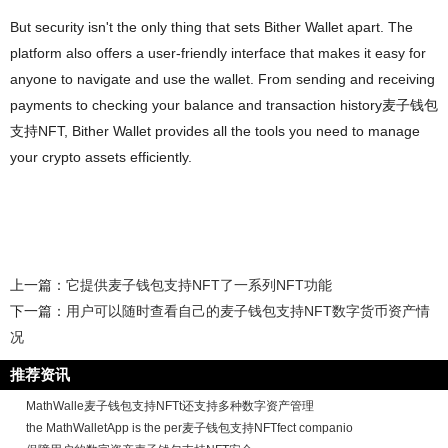
But security isn't the only thing that sets Bither Wallet apart. The
platform also offers a user-friendly interface that makes it easy for
anyone to navigate and use the wallet. From sending and receiving
payments to checking your balance and transaction history麦子钱包
支持NFT, Bither Wallet provides all the tools you need to manage
your crypto assets efficiently.
上一篇：
它提供麦子钱包支持NFT了一系列NFT功能
下一篇：
用户可以随时查看自己的麦子钱包支持NFT数字货币资产情
况
推荐资讯
MathWalle麦子钱包支持NFTt还支持多种数字资产管理
the MathWalletApp is the per麦子钱包支持NFTfect companio