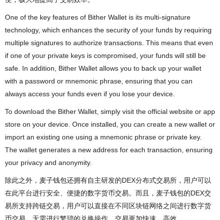
One of the key features of Bither Wallet is its multi-signature
technology, which enhances the security of your funds by requiring
multiple signatures to authorize transactions. This means that even
if one of your private keys is compromised, your funds will still be
safe. In addition, Bither Wallet allows you to back up your wallet
with a password or mnemonic phrase, ensuring that you can
always access your funds even if you lose your device.
To download the Bither Wallet, simply visit the official website or app
store on your device. Once installed, you can create a new wallet or
import an existing one using a mnemonic phrase or private key.
The wallet generates a new address for each transaction, ensuring
your privacy and anonymity.
除此之外，麦子钱包还拥有自主研发的DEX分布式交易所，用户可以
在此平台进行安全、便捷的数字货币交易。而且，麦子钱包的DEX交
易所支持跨链交易，用户可以直接在不同区块链网络之间进行数字货
币交易，无需进行繁琐的兑换操作，交易更加快速、高效。