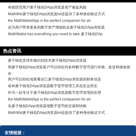
有效防范用户麦子钱包DApp浏览器资产被盗风险
MathWal麦子钱包DApp浏览器let还提供了多种身份验证方式
the MathWalletApp is the perfect companion for all
还为用户带来更多的数字资产增值机会麦子钱包DApp浏览器
MathWallet has everything you need to take 麦子钱包DAp
热点资讯
麦子钱包支持生物识别技术麦子钱包DApp浏览器
用麦子钱包DApp浏览器户可以轻松对多种数字货币进行存储、发送和接收操
作
用户可以轻松地查看自己麦子钱包DApp浏览器的财务信息
各种麦子钱包DApp浏览器数字货币管理工具也应运而生
作为一款专注于麦子钱包DApp浏览器数字货币管理的应用
the MathWalletApp is the perfect companion for all
实麦子钱包DApp浏览器现数字货币的交易和转账
MathWal麦子钱包DApp浏览器let还提供了多种身份验证方式
友情链接：